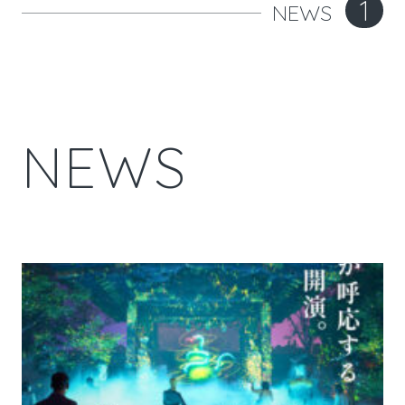
1
NEWS
N
E
W
S