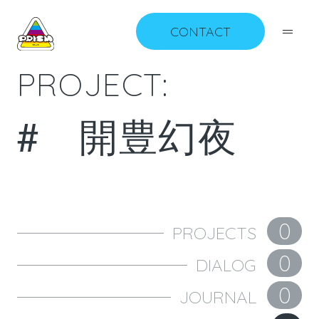
CONTACT
P
R
O
J
E
C
T
:
#
開
豊
幻
夜
0
PROJECTS
0
DIALOG
0
JOURNAL