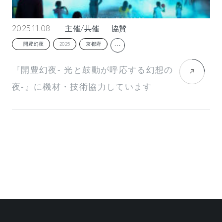
2025.11.08
主催/共催
協賛
…
開豊幻夜
2025
京都府
『開豊幻夜- 光と鼓動が呼応する幻想の
夜-』に機材・技術協力しています