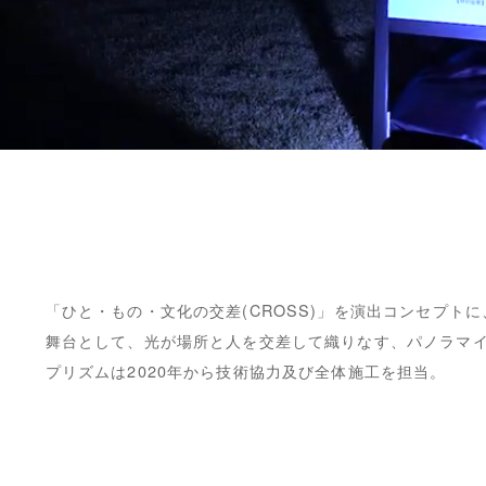
「ひと・もの・文化の交差(CROSS)」を演出コンセプト
舞台として、光が場所と人を交差して織りなす、パノラマ
プリズムは2020年から技術協力及び全体施工を担当。