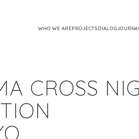
WHO WE ARE
PROJECTS
DIALOG
JOURNA
A CROSS NI
ATION
YO