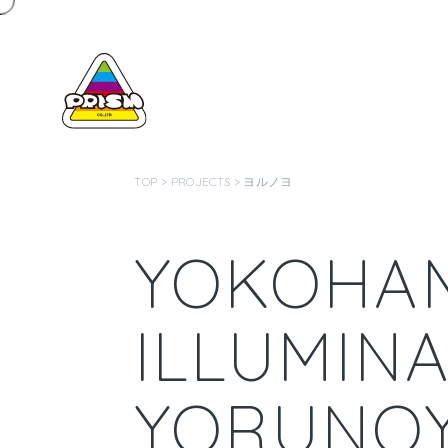
TOP
>
PROJECTS
> ヨルノヨ
YOKOHAM
ILLUMIN
YORUNO