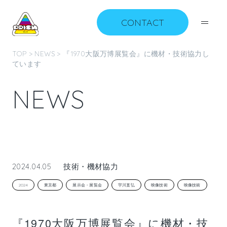
CONTACT
TOP
>
NEWS
> 『1970大阪万博展覧会』に機材・技術協力し
ています
N
E
W
S
2024.04.05
技術・機材協力
2024
東京都
展示会・展覧会
宇川直弘
映像技術
映像技術
『1970大阪万博展覧会』に機材・技