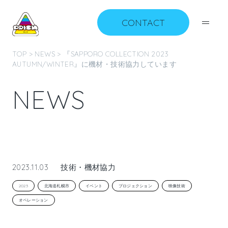
CONTACT
TOP
>
NEWS
> 『SAPPORO COLLECTION 2023
AUTUMN/WINTER』に機材・技術協力しています
N
E
W
S
2023.11.03
技術・機材協力
2023
北海道札幌市
イベント
プロジェクション
映像技術
オペレーション