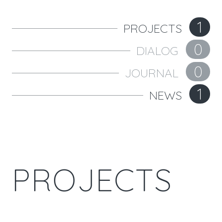
1
PROJECTS
0
DIALOG
0
JOURNAL
1
NEWS
P
R
O
J
E
C
T
S