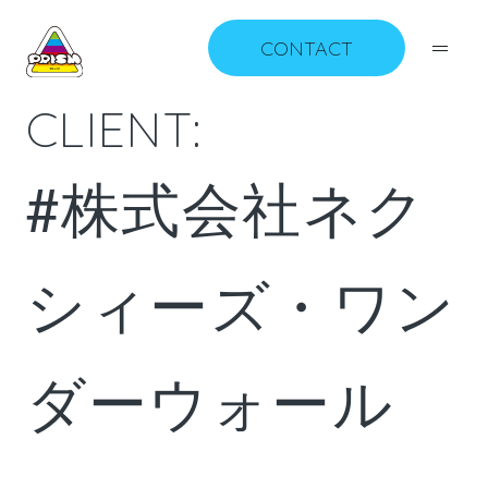
CONTACT
C
L
I
E
N
T
:
#
株
式
会
社
ネ
ク
シ
ィ
ー
ズ
・
ワ
ン
ダ
ー
ウ
ォ
ー
ル