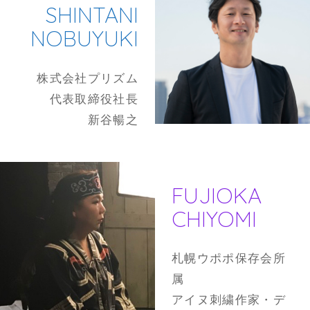
SHINTANI
NOBUYUKI
株式会社プリズム
代表取締役社長
新谷暢之
FUJIOKA
CHIYOMI
札幌ウポポ保存会所
属
アイヌ刺繍作家・デ