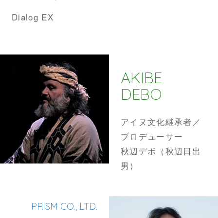
Dialog EX
AKIBE
DEBO
アイヌ文化継承者／
プロデューサー
秋辺デボ（秋辺日出
男）
PRISM CO., LTD.