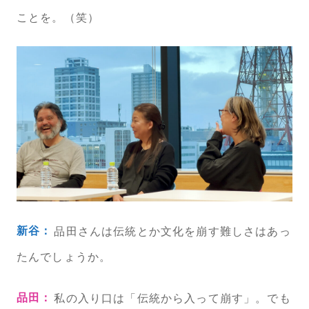
ことを。（笑）
新谷：
品田さんは伝統とか文化を崩す難しさはあっ
たんでしょうか。
品田：
私の入り口は「伝統から入って崩す」。でも