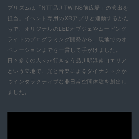
プリズムは「NTT品川TWINS前広場」の演出を
担当。イベント専用のXRアプリと連動するかた
ちで、オリジナルのLEDオブジェやムービング
ライトのプログラミング開発から、現地でのオ
ペレーションまでを一貫して手がけました。
日々多くの人々が行き交う品川駅港南口エリア
という立地で、光と音楽によるダイナミックか
つインタラクティブな非日常空間体験を創出し
ました。