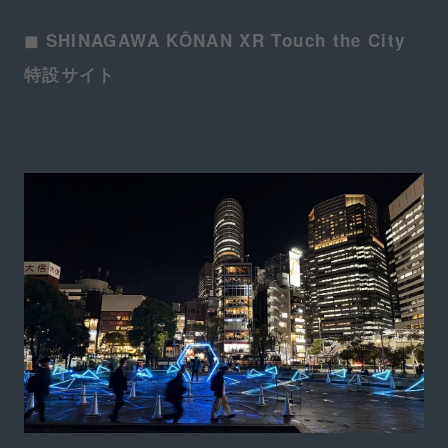
◼︎ SHINAGAWA KŌNAN XR Touch the City
特設サイト
https://konan2050xr.ntt-us.com/