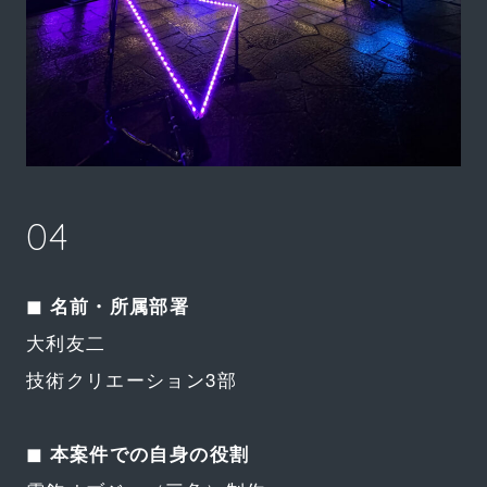
04
◼︎ 名前・所属部署
大利友二
技術クリエーション3部
◼︎ 本案件での自身の役割