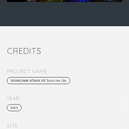
CREDITS
PROJECT NAME
SHINAGAWA KŌNAN XR Touch the City
YEAR
2025
SITE