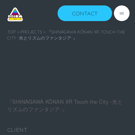
CONTACT
TOP
>
PROJECTS
> 『SHINAGAWA KŌNAN XR TOUCH THE
CITY -光とリズムのファンタジア-』
SHINAGAWA
KŌNAN XR TOUCH
THE CITY
『SHINAGAWA KŌNAN XR Touch the City -光と
リズムのファンタジア-』
CLIENT