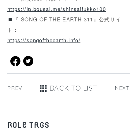
https://lp.bousai.me/shinsaifukko100
『 SONG OF THE EARTH 311』公式サイ
ト：
https://songoftheearth.info/
BACK TO LIST
PREV
NEXT
ROLE TAGS